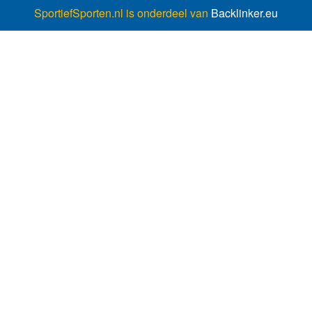
SportiefSporten.nl is onderdeel van
Backlinker.eu