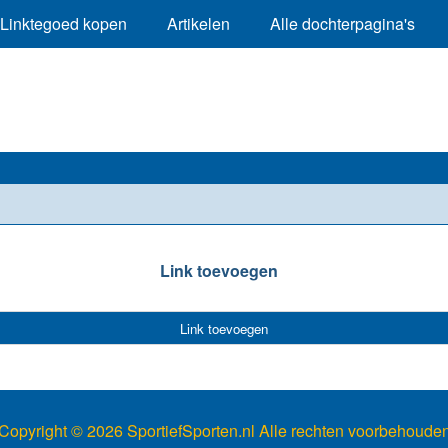
Linktegoed kopen
Artikelen
Alle dochterpagina's
Link toevoegen
Link toevoegen
Copyright ©
2026 SportiefSporten.nl Alle rechten voorbehoude